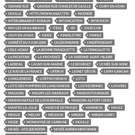
GRANDE RUE
GRANDE RUE CHARLES DE GAULLE
GUIRY-EN-VEXIN
HOULLE
HTTP://WWW.ANACT.FR/
INCENDIE
INTERURBAINS ET RURAUX
INTOXICATION
INTRUSION
ISSY-LES-MOULINEAUX
ITESA
JEF
JOUECLUB
JOUY-EN-JOSAS
KIDDE
KINDELE FIRE
KINDLE
L'ARRÊTÉ DU 9 JUIN 2008
L'AUDOMARINE
L'INDÉPENDANT
L'ISLE-ADAM
LA BONNE FRANQUETTE
LA FRINGALETTE
LA PATATERIE
LA PROVENCE
LA VARENNE-SAINT-HILAIRE
LAERDAL
LAGNY-SUR-MARNE
LE BOURGET
LE MÉE-SUR-SEINE
LE SUD DE LA FRANCE
LIFEBOX
LIONET DÉCOR
LIVRY-GARGAN
LONGUENESSE
LORTHOYRENOV
LOTO
LOTO DES POMPIERS DE LONGUENESSE
LOUVECIENNES
LOUVRES
MAGASIN
MAGNY-LES-HAMEAUX
MAISON FOURNAISE
MAISON NATALE DE LOUIS BRAILLE
MAISONS-ALFORT CEDEX
MANTES-LA-JOLIE
MARCHÉ DE FRUGES
MARINEVA
MAULE
MEAUX
MELUN
MEUDON
MIRIAN
MIRIAN CAREY
MODE
MONOXYDE DE CARBONE
MOULLE
MUSÉE - ATELIER RODIN
MUSÉE ADRIEN MENTIENNE