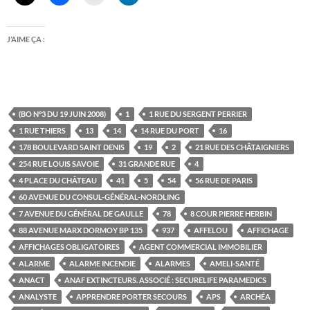
J’AIME ÇA :
(BO N°3 DU 19 JUIN 2008)
1
1 RUE DU SERGENT PERRIER
1 RUE THIERS
13
14
14 RUE DU PORT
16
178 BOULEVARD SAINT DENIS
19
2
21 RUE DES CHÂTAIGNIERS
254 RUE LOUIS SAVOIE
31 GRANDE RUE
4
4 PLACE DU CHÂTEAU
41
5
54
56 RUE DE PARIS
60 AVENUE DU CONSUL-GÉNÉRAL-NORDLING
7 AVENUE DU GÉNÉRAL DE GAULLE
78
8 COUR PIERRE HERBIN
88 AVENUE MARX DORMOY BP 135
937
AFFELOU
AFFICHAGE
AFFICHAGES OBLIGATOIRES
AGENT COMMERCIAL IMMOBILIER
ALARME
ALARME INCENDIE
ALARMES
AMELI-SANTÉ
ANACT
ANAF EXTINCTEURS. ASSOCIÉ : SECURELIFE PARAMEDICS
ANALYSTE
APPRENDRE PORTER SECOURS
APS
ARCHÉA