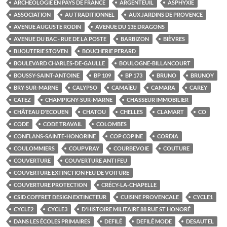
ARCHÉOLOGIE EN PAYS DE FRANCE
ARGENTEUIL
ASPHYXIE
ASSOCIATION
AU TRADITIONNEL
AUX JARDINS DE PROVENCE
AVENUE AUGUSTE RODIN
AVENUE DU 13E DRAGONS
AVENUE DU BAC - RUE DE LA POSTE
BARBIZON
BIÈVRES
BIJOUTERIE STOVEN
BOUCHERIE PERARD
BOULEVARD CHARLES-DE-GAULLE
BOULOGNE-BILLANCOURT
BOUSSY-SAINT-ANTOINE
BP 109
BP 173
BRUNO
BRUNOY
BRY-SUR-MARNE
CALYPSO
CAMAÏEU
CAMARA
CAREY
CATEZ
CHAMPIGNY-SUR-MARNE
CHASSEUR IMMOBILIER
CHÂTEAU D'ECOUEN
CHATOU
CHELLES
CLAMART
CO
CODE
CODE TRAVAIL
COLOMBES
CONFLANS-SAINTE-HONORINE
COP COPINE
CORDIA
COULOMMIERS
COUPVRAY
COURBEVOIE
COUTURE
COUVERTURE
COUVERTURE ANTI FEU
COUVERTURE EXTINCTION FEU DE VOITURE
COUVERTURE PROTECTION
CRÉCY-LA-CHAPELLE
CSID COFFRET DESIGN EXTINCTEUR
CUISINE PROVENCALE
CYCLE1
CYCLE2
CYCLE3
D'HISTOIRE MILITAIRE 88 RUE ST HONORÉ
DANS LES ÉCOLES PRIMAIRES
DEFILÉ
DEFILÉ MODE
DESAUTEL