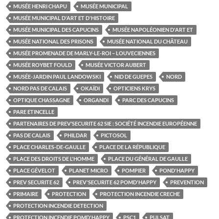
MUSÉE HENRI CHAPU
MUSÉE MUNICIPAL
MUSÉE MUNICIPAL D'ART ET D'HISTOIRE
MUSÉE MUNICIPAL DES CAPUCINS
MUSÉE NAPOLÉONIEN D'ART ET
MUSÉE NATIONAL DES PRISONS
MUSÉE NATIONAL DU CHÂTEAU
MUSÉE PROMENADE DE MARLY-LE-ROI – LOUVECIENNES
MUSÉE ROYBET FOULD
MUSÉE VICTOR AUBERT
MUSÉE-JARDIN PAUL LANDOWSKI
NID DE GUEPES
NORD
NORD PAS DE CALAIS
OKAÏDI
OPTICIENS KRYS
OPTIQUE CHASSAGNE
ORGANDI
PARC DES CAPUCINS
PARE ETINCELLE
PARTENAIRES DE PREV’SECURITE 62 SIE : SOCIÉTÉ INCENDIE EUROPÉENNE
PAS DE CALAIS
PHILDAR
PICTOSOL
PLACE CHARLES-DE-GAULLE
PLACE DE LA RÉPUBLIQUE
PLACE DES DROITS DE L'HOMME
PLACE DU GÉNÉRAL DE GAULLE
PLACE GÉVELOT
PLANET MICRO
POMPIER
POND'HAPPY
PREV SECURITE 62
PREV'SECURITE 62 POMD'HAPPY
PREVENTION
PRIMAIRE
PROTECTION
PROTECTION INCENDIE CRECHE
PROTECTION INCENDIE DETECTION
PROTECTION INCENDIE POMD'HAPPY
PSC1
PULSAT