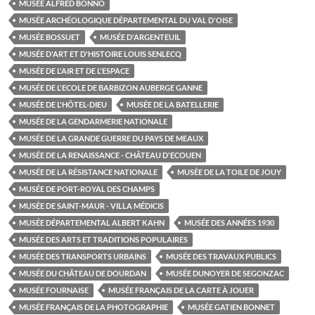
MUSÉE ALFRED BONNO
MUSÉE ARCHÉOLOGIQUE DÉPARTEMENTAL DU VAL D'OISE
MUSÉE BOSSUET
MUSÉE D'ARGENTEUIL
MUSÉE D'ART ET D'HISTOIRE LOUIS SENLECQ
MUSÉE DE L'AIR ET DE L'ESPACE
MUSÉE DE L'ECOLE DE BARBIZON AUBERGE GANNE
MUSÉE DE L'HÔTEL-DIEU
MUSÉE DE LA BATELLERIE
MUSÉE DE LA GENDARMERIE NATIONALE
MUSÉE DE LA GRANDE GUERRE DU PAYS DE MEAUX
MUSÉE DE LA RENAISSANCE - CHÂTEAU D'ECOUEN
MUSÉE DE LA RÉSISTANCE NATIONALE
MUSÉE DE LA TOILE DE JOUY
MUSÉE DE PORT-ROYAL DES CHAMPS
MUSÉE DE SAINT-MAUR - VILLA MÉDICIS
MUSÉE DÉPARTEMENTAL ALBERT KAHN
MUSÉE DES ANNÉES 1930
MUSÉE DES ARTS ET TRADITIONS POPULAIRES
MUSÉE DES TRANSPORTS URBAINS
MUSÉE DES TRAVAUX PUBLICS
MUSÉE DU CHÂTEAU DE DOURDAN
MUSÉE DUNOYER DE SEGONZAC
MUSÉE FOURNAISE
MUSÉE FRANÇAIS DE LA CARTE À JOUER
MUSÉE FRANÇAIS DE LA PHOTOGRAPHIE
MUSÉE GATIEN BONNET