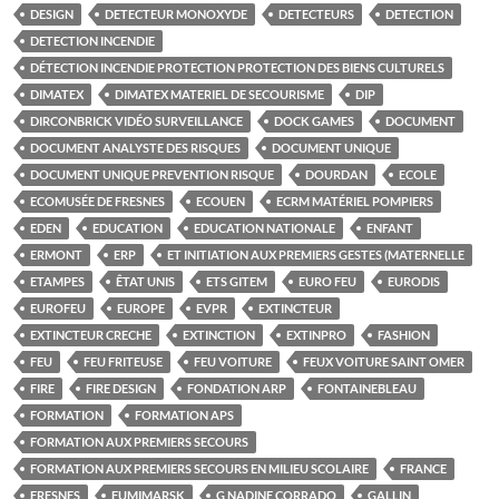
DESIGN
DETECTEUR MONOXYDE
DETECTEURS
DETECTION
DETECTION INCENDIE
DÉTECTION INCENDIE PROTECTION PROTECTION DES BIENS CULTURELS
DIMATEX
DIMATEX MATERIEL DE SECOURISME
DIP
DIRCONBRICK VIDÉO SURVEILLANCE
DOCK GAMES
DOCUMENT
DOCUMENT ANALYSTE DES RISQUES
DOCUMENT UNIQUE
DOCUMENT UNIQUE PREVENTION RISQUE
DOURDAN
ECOLE
ECOMUSÉE DE FRESNES
ECOUEN
ECRM MATÉRIEL POMPIERS
EDEN
EDUCATION
EDUCATION NATIONALE
ENFANT
ERMONT
ERP
ET INITIATION AUX PREMIERS GESTES (MATERNELLE
ETAMPES
ÊTAT UNIS
ETS GITEM
EURO FEU
EURODIS
EUROFEU
EUROPE
EVPR
EXTINCTEUR
EXTINCTEUR CRECHE
EXTINCTION
EXTINPRO
FASHION
FEU
FEU FRITEUSE
FEU VOITURE
FEUX VOITURE SAINT OMER
FIRE
FIRE DESIGN
FONDATION ARP
FONTAINEBLEAU
FORMATION
FORMATION APS
FORMATION AUX PREMIERS SECOURS
FORMATION AUX PREMIERS SECOURS EN MILIEU SCOLAIRE
FRANCE
FRESNES
FUMIMARSK
G NADINE CORRADO
GALLIN