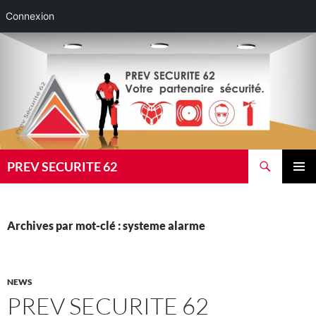
Connexion
Aller
au
contenu
Recherche
PREV SECURITE 62
MENU
PRINCI
Archives par mot-clé : systeme alarme
NEWS
PREV SECURITE 62