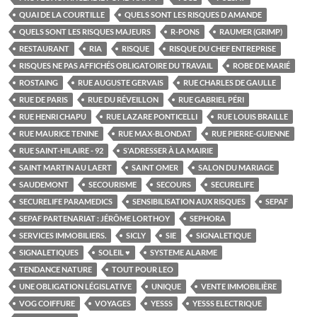
QUAI DE LA COURTILLE
QUELS SONT LES RISQUES D AMANDE
QUELS SONT LES RISQUES MAJEURS
R-PONS
RAUMER (GRIMP)
RESTAURANT
RIA
RISQUE
RISQUE DU CHEF ENTREPRISE
RISQUES NE PAS AFFICHÉS OBLIGATOIRE DU TRAVAIL
ROBE DE MARIÉ
ROSTAING
RUE AUGUSTE GERVAIS
RUE CHARLES DE GAULLE
RUE DE PARIS
RUE DU RÉVEILLON
RUE GABRIEL PÉRI
RUE HENRI CHAPU
RUE LAZARE PONTICELLI
RUE LOUIS BRAILLE
RUE MAURICE TENINE
RUE MAX-BLONDAT
RUE PIERRE-GUIENNE
RUE SAINT-HILAIRE - 92
S'ADRESSER À LA MAIRIE
SAINT MARTIN AU LAERT
SAINT OMER
SALON DU MARIAGE
SAUDEMONT
SECOURISME
SECOURS
SECURELIFE
SECURELIFE PARAMEDICS
SENSIBILISATION AUX RISQUES
SEPAF
SEPAF PARTENARIAT : JÉRÔME LORTHOY
SEPHORA
SERVICES IMMOBILIERS.
SICLY
SIE
SIGNALETIQUE
SIGNALETIQUES
SOLEIL ♥
SYSTEME ALARME
TENDANCE NATURE
TOUT POUR LEO
UNE OBLIGATION LÉGISLATIVE
UNIQUE
VENTE IMMOBILIÈRE
VOG COIFFURE
VOYAGES
YESSS
YESSS ELECTRIQUE