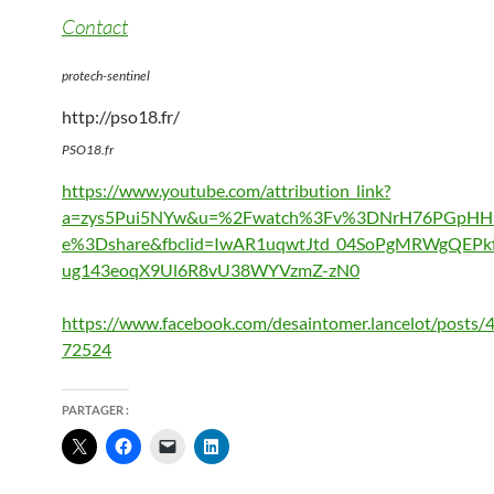
Contact
protech-sentinel
http://pso18.fr/
PSO18.fr
https://www.youtube.com/attribution_link?
a=zys5Pui5NYw&u=%2Fwatch%3Fv%3DNrH76PGpHHk
e%3Dshare&fbclid=IwAR1uqwtJtd_04SoPgMRWgQEPkf
ug143eoqX9Ul6R8vU38WYVzmZ-zN0
https://www.facebook.com/desaintomer.lancelot/posts
72524
PARTAGER :