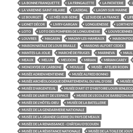
LA BONNE FRANQUETTE
LA FRINGALETTE
LA PATATERIE
LA VARENNE-SAINT-HILAIRE
LAERDAL
LAGNY-SUR-MARNE
LE BOURGET
LE MÉE-SUR-SEINE
LE SUD DE LA FRANCE
LIF
LIONET DÉCOR
LIVRY-GARGAN
LONGUENESSE
LORTHOY
LOTO
LOTO DES POMPIERS DE LONGUENESSE
LOUVECIENNES
LOUVRES
MAGASIN
MAGNY-LES-HAMEAUX
MAISON FOU
MAISON NATALE DE LOUIS BRAILLE
MAISONS-ALFORT CEDEX
MANTES-LA-JOLIE
MARCHÉ DE FRUGES
MARINEVA
MAUL
MEAUX
MELUN
MEUDON
MIRIAN
MIRIAN CAREY
MONOXYDE DE CARBONE
MOULLE
MUSÉE - ATELIER RODIN
MUSÉE ADRIEN MENTIENNE
MUSÉE ALFRED BONNO
MUSÉE ARCHÉOLOGIQUE DÉPARTEMENTAL DU VAL D'OISE
MUSÉE 
MUSÉE D'ARGENTEUIL
MUSÉE D'ART ET D'HISTOIRE LOUIS SENLECQ
MUSÉE DE L'AIR ET DE L'ESPACE
MUSÉE DE L'ECOLE DE BARBIZON A
MUSÉE DE L'HÔTEL-DIEU
MUSÉE DE LA BATELLERIE
MUSÉE DE LA GENDARMERIE NATIONALE
MUSÉE DE LA GRANDE GUERRE DU PAYS DE MEAUX
MUSÉE DE LA RENAISSANCE - CHÂTEAU D'ECOUEN
MUSÉE DE LA RÉSISTANCE NATIONALE
MUSÉE DE LA TOILE DE JOUY