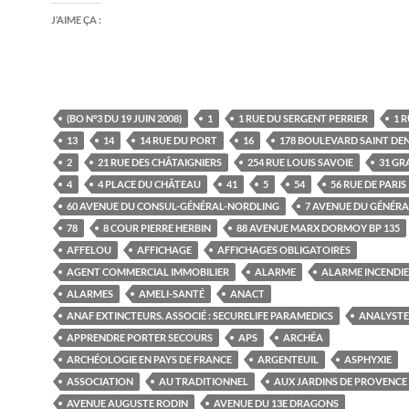
J’AIME ÇA :
(BO N°3 DU 19 JUIN 2008)
1
1 RUE DU SERGENT PERRIER
1 R
13
14
14 RUE DU PORT
16
178 BOULEVARD SAINT DEN
2
21 RUE DES CHÂTAIGNIERS
254 RUE LOUIS SAVOIE
31 GR
4
4 PLACE DU CHÂTEAU
41
5
54
56 RUE DE PARIS
60 AVENUE DU CONSUL-GÉNÉRAL-NORDLING
7 AVENUE DU GÉNÉRA
78
8 COUR PIERRE HERBIN
88 AVENUE MARX DORMOY BP 135
AFFELOU
AFFICHAGE
AFFICHAGES OBLIGATOIRES
AGENT COMMERCIAL IMMOBILIER
ALARME
ALARME INCENDIE
ALARMES
AMELI-SANTÉ
ANACT
ANAF EXTINCTEURS. ASSOCIÉ : SECURELIFE PARAMEDICS
ANALYSTE
APPRENDRE PORTER SECOURS
APS
ARCHÉA
ARCHÉOLOGIE EN PAYS DE FRANCE
ARGENTEUIL
ASPHYXIE
ASSOCIATION
AU TRADITIONNEL
AUX JARDINS DE PROVENCE
AVENUE AUGUSTE RODIN
AVENUE DU 13E DRAGONS