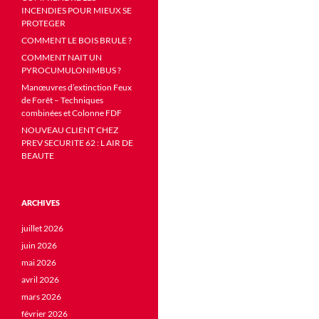
INCENDIES POUR MIEUX SE
PROTEGER
COMMENT LE BOIS BRULE ?
COMMENT NAIT UN
PYROCUMULONIMBUS ?
Manœuvres d’extinction Feux
de Forêt – Techniques
combinées et Colonne FDF
NOUVEAU CLIENT CHEZ
PREV SECURITE 62 : L AIR DE
BEAUTE
ARCHIVES
juillet 2026
juin 2026
mai 2026
avril 2026
mars 2026
février 2026