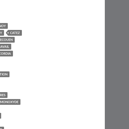
NOY
Y
CATEZ
'ECOUEN
AVAIL
CORDIA
TION
IRES
 MONOXYDE