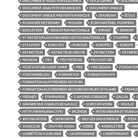
DIRCONBRICK VIDÉO SURVEILLANCE
DOCK GAMES
DOCUMEN
DOCUMENT ANALYSTE DES RISQUES
DOCUMENT UNIQUE
DOCUMENT UNIQUE PREVENTION RISQUE
DOURDAN
ECOLE
ECOMUSÉE DE FRESNES
ECOUEN
ECRM MATÉRIEL POMPIERS
EDUCATION
EDUCATION NATIONALE
ENFANT
ERMONT
ET INITIATION AUX PREMIERS GESTES (MATERNELLE
ETAMPES
ETS GITEM
EURO FEU
EURODIS
EUROFEU
EUROPE
EXTINCTEUR
EXTINCTEUR CRECHE
EXTINCTION
EXTINPR
FASHION
FEU
FEU FRITEUSE
FEU VOITURE
FEUX VOITURE SAINT OMER
FIRE
FIRE DESIGN
FONDATIO
FONTAINEBLEAU
FORMATION
FORMATION APS
FORMATION AUX PREMIERS SECOURS
FORMATION AUX PREMIERS SECOURS EN MILIEU SCOLAIRE
FRANCE
FRESNES
FUMIMARSK
G NADINE CORRADO
GALLIN
GRANDE RUE CHARLES DE GAULLE
GUIRY-EN-VEXIN
HOULLE
HTTP://WWW.ANACT.FR/
INCENDIE
INTERURBAINS ET RURAU
INTOXICATION
INTRUSION
ISSY-LES-MOULINEAUX
ITESA
JOUECLUB
JOUY-EN-JOSAS
KIDDE
KINDELE FIRE
KIN
L'ARRÊTÉ DU 9 JUIN 2008
L'AUDOMARINE
L'INDÉPENDANT