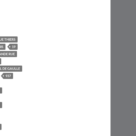
UE THIERS
IS
19
ANDE RUE
L DE GAULLE
937