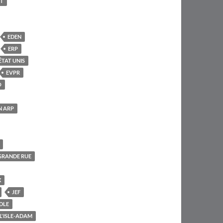
T
EDEN
ERP
ÊTAT UNIS
EVPR
O
N ARP
GRANDE RUE
X
JEF
DLE
L'ISLE-ADAM