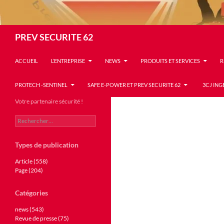
Recherche
PREV SECURITE 62
ACCUEIL
L’ENTREPRISE
NEWS
PRODUITS ET SERVICES
R
PROTECH -SENTINEL
SAFE E-POWER ET PREV SECURITE 62
3CJ ING
Votre partenaire sécurité !
Rechercher :
Types de publication
Article (558)
Page (204)
Catégories
news (543)
Revue de presse (75)