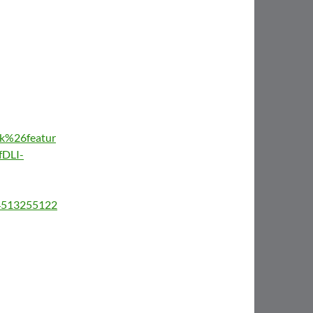
%26featur
DLI-
/4513255122