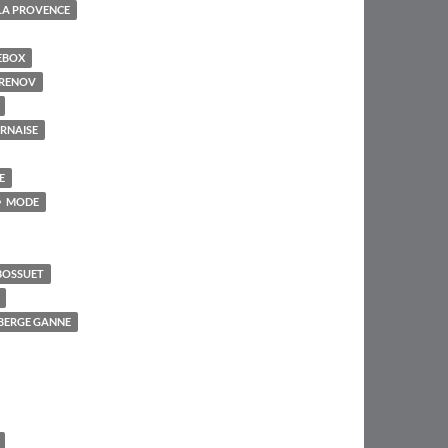
LA PROVENCE
EBOX
RENOV
RNAISE
E
MODE
BOSSUET
UBERGE GANNE