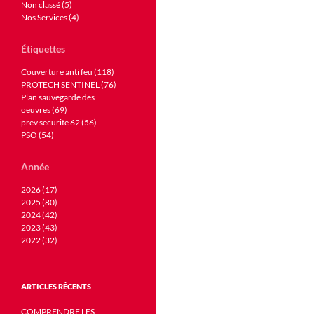
Non classé (5)
Nos Services (4)
Étiquettes
Couverture anti feu (118)
PROTECH SENTINEL (76)
Plan sauvegarde des
oeuvres (69)
prev securite 62 (56)
PSO (54)
Année
2026 (17)
2025 (80)
2024 (42)
2023 (43)
2022 (32)
ARTICLES RÉCENTS
COMPRENDRE LES