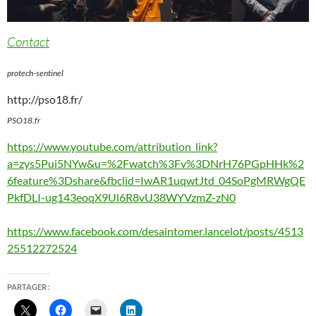
Contact
protech-sentinel
http://pso18.fr/
PSO18.fr
https://www.youtube.com/attribution_link?
a=zys5Pui5NYw&u=%2Fwatch%3Fv%3DNrH76PGpHHk%2
6feature%3Dshare&fbclid=IwAR1uqwtJtd_04SoPgMRWgQE
PkfDLI-ug143eoqX9Ul6R8vU38WYVzmZ-zN0
https://www.facebook.com/desaintomer.lancelot/posts/4513
25512272524
PARTAGER :