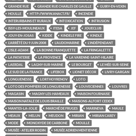
GRANDE RUE
GRANDE RUE CHARLES DE GAULLE
GUIRY-EN-VEXIN
HOULLE
HTTP://WWW.ANACT.FR/
INCENDIE
INTERURBAINS ET RURAUX
INTOXICATION
INTRUSION
ISSY-LES-MOULINEAUX
ITESA
JEF
JOUECLUB
JOUY-EN-JOSAS
KIDDE
KINDELE FIRE
KINDLE
L'ARRÊTÉ DU 9 JUIN 2008
L'AUDOMARINE
L'INDÉPENDANT
L'ISLE-ADAM
LA BONNE FRANQUETTE
LA FRINGALETTE
LA PATATERIE
LA PROVENCE
LA VARENNE-SAINT-HILAIRE
LAERDAL
LAGNY-SUR-MARNE
LE BOURGET
LE MÉE-SUR-SEINE
LE SUD DE LA FRANCE
LIFEBOX
LIONET DÉCOR
LIVRY-GARGAN
LONGUENESSE
LORTHOYRENOV
LOTO
LOTO DES POMPIERS DE LONGUENESSE
LOUVECIENNES
LOUVRES
MAGASIN
MAGNY-LES-HAMEAUX
MAISON FOURNAISE
MAISON NATALE DE LOUIS BRAILLE
MAISONS-ALFORT CEDEX
MANTES-LA-JOLIE
MARCHÉ DE FRUGES
MARINEVA
MAULE
MEAUX
MELUN
MEUDON
MIRIAN
MIRIAN CAREY
MODE
MONOXYDE DE CARBONE
MOULLE
MUSÉE - ATELIER RODIN
MUSÉE ADRIEN MENTIENNE