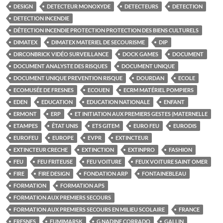
DESIGN
DETECTEUR MONOXYDE
DETECTEURS
DETECTION
DETECTION INCENDIE
DÉTECTION INCENDIE PROTECTION PROTECTION DES BIENS CULTURELS
DIMATEX
DIMATEX MATERIEL DE SECOURISME
DIP
DIRCONBRICK VIDÉO SURVEILLANCE
DOCK GAMES
DOCUMENT
DOCUMENT ANALYSTE DES RISQUES
DOCUMENT UNIQUE
DOCUMENT UNIQUE PREVENTION RISQUE
DOURDAN
ECOLE
ECOMUSÉE DE FRESNES
ECOUEN
ECRM MATÉRIEL POMPIERS
EDEN
EDUCATION
EDUCATION NATIONALE
ENFANT
ERMONT
ERP
ET INITIATION AUX PREMIERS GESTES (MATERNELLE
ETAMPES
ÊTAT UNIS
ETS GITEM
EURO FEU
EURODIS
EUROFEU
EUROPE
EVPR
EXTINCTEUR
EXTINCTEUR CRECHE
EXTINCTION
EXTINPRO
FASHION
FEU
FEU FRITEUSE
FEU VOITURE
FEUX VOITURE SAINT OMER
FIRE
FIRE DESIGN
FONDATION ARP
FONTAINEBLEAU
FORMATION
FORMATION APS
FORMATION AUX PREMIERS SECOURS
FORMATION AUX PREMIERS SECOURS EN MILIEU SCOLAIRE
FRANCE
FRESNES
FUMIMARSK
G NADINE CORRADO
GALLIN