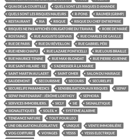
QUAI DE LA COURTILLE
QUELS SONT LES RISQUES D AMANDE
QUELS SONT LES RISQUES MAJEURS
R-PONS
RAUMER (GRIMP)
RESTAURANT
RIA
RISQUE
RISQUE DU CHEF ENTREPRISE
RISQUES NE PAS AFFICHÉS OBLIGATOIRE DU TRAVAIL
ROBE DE MARIÉ
ROSTAING
RUE AUGUSTE GERVAIS
RUE CHARLES DE GAULLE
RUE DE PARIS
RUE DU RÉVEILLON
RUE GABRIEL PÉRI
RUE HENRI CHAPU
RUE LAZARE PONTICELLI
RUE LOUIS BRAILLE
RUE MAURICE TENINE
RUE MAX-BLONDAT
RUE PIERRE-GUIENNE
RUE SAINT-HILAIRE - 92
S'ADRESSER À LA MAIRIE
SAINT MARTIN AU LAERT
SAINT OMER
SALON DU MARIAGE
SAUDEMONT
SECOURISME
SECOURS
SECURELIFE
SECURELIFE PARAMEDICS
SENSIBILISATION AUX RISQUES
SEPAF
SEPAF PARTENARIAT : JÉRÔME LORTHOY
SEPHORA
SERVICES IMMOBILIERS.
SICLY
SIE
SIGNALETIQUE
SIGNALETIQUES
SOLEIL ♥
SYSTEME ALARME
TENDANCE NATURE
TOUT POUR LEO
UNE OBLIGATION LÉGISLATIVE
UNIQUE
VENTE IMMOBILIÈRE
VOG COIFFURE
VOYAGES
YESSS
YESSS ELECTRIQUE