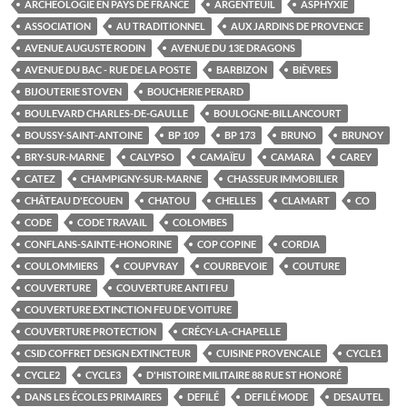
ARCHÉOLOGIE EN PAYS DE FRANCE
ARGENTEUIL
ASPHYXIE
ASSOCIATION
AU TRADITIONNEL
AUX JARDINS DE PROVENCE
AVENUE AUGUSTE RODIN
AVENUE DU 13E DRAGONS
AVENUE DU BAC - RUE DE LA POSTE
BARBIZON
BIÈVRES
BIJOUTERIE STOVEN
BOUCHERIE PERARD
BOULEVARD CHARLES-DE-GAULLE
BOULOGNE-BILLANCOURT
BOUSSY-SAINT-ANTOINE
BP 109
BP 173
BRUNO
BRUNOY
BRY-SUR-MARNE
CALYPSO
CAMAÏEU
CAMARA
CAREY
CATEZ
CHAMPIGNY-SUR-MARNE
CHASSEUR IMMOBILIER
CHÂTEAU D'ECOUEN
CHATOU
CHELLES
CLAMART
CO
CODE
CODE TRAVAIL
COLOMBES
CONFLANS-SAINTE-HONORINE
COP COPINE
CORDIA
COULOMMIERS
COUPVRAY
COURBEVOIE
COUTURE
COUVERTURE
COUVERTURE ANTI FEU
COUVERTURE EXTINCTION FEU DE VOITURE
COUVERTURE PROTECTION
CRÉCY-LA-CHAPELLE
CSID COFFRET DESIGN EXTINCTEUR
CUISINE PROVENCALE
CYCLE1
CYCLE2
CYCLE3
D'HISTOIRE MILITAIRE 88 RUE ST HONORÉ
DANS LES ÉCOLES PRIMAIRES
DEFILÉ
DEFILÉ MODE
DESAUTEL