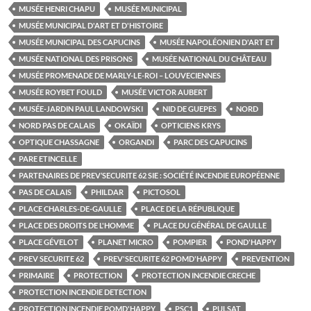
MUSÉE HENRI CHAPU
MUSÉE MUNICIPAL
MUSÉE MUNICIPAL D'ART ET D'HISTOIRE
MUSÉE MUNICIPAL DES CAPUCINS
MUSÉE NAPOLÉONIEN D'ART ET
MUSÉE NATIONAL DES PRISONS
MUSÉE NATIONAL DU CHÂTEAU
MUSÉE PROMENADE DE MARLY-LE-ROI – LOUVECIENNES
MUSÉE ROYBET FOULD
MUSÉE VICTOR AUBERT
MUSÉE-JARDIN PAUL LANDOWSKI
NID DE GUEPES
NORD
NORD PAS DE CALAIS
OKAÏDI
OPTICIENS KRYS
OPTIQUE CHASSAGNE
ORGANDI
PARC DES CAPUCINS
PARE ETINCELLE
PARTENAIRES DE PREV’SECURITE 62 SIE : SOCIÉTÉ INCENDIE EUROPÉENNE
PAS DE CALAIS
PHILDAR
PICTOSOL
PLACE CHARLES-DE-GAULLE
PLACE DE LA RÉPUBLIQUE
PLACE DES DROITS DE L'HOMME
PLACE DU GÉNÉRAL DE GAULLE
PLACE GÉVELOT
PLANET MICRO
POMPIER
POND'HAPPY
PREV SECURITE 62
PREV'SECURITE 62 POMD'HAPPY
PREVENTION
PRIMAIRE
PROTECTION
PROTECTION INCENDIE CRECHE
PROTECTION INCENDIE DETECTION
PROTECTION INCENDIE POMD'HAPPY
PSC1
PULSAT