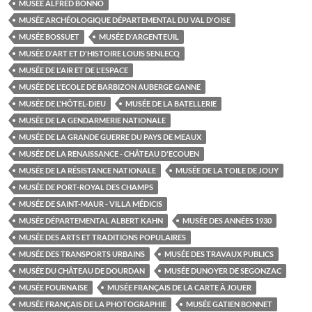
MUSÉE ALFRED BONNO
MUSÉE ARCHÉOLOGIQUE DÉPARTEMENTAL DU VAL D'OISE
MUSÉE BOSSUET
MUSÉE D'ARGENTEUIL
MUSÉE D'ART ET D'HISTOIRE LOUIS SENLECQ
MUSÉE DE L'AIR ET DE L'ESPACE
MUSÉE DE L'ECOLE DE BARBIZON AUBERGE GANNE
MUSÉE DE L'HÔTEL-DIEU
MUSÉE DE LA BATELLERIE
MUSÉE DE LA GENDARMERIE NATIONALE
MUSÉE DE LA GRANDE GUERRE DU PAYS DE MEAUX
MUSÉE DE LA RENAISSANCE - CHÂTEAU D'ECOUEN
MUSÉE DE LA RÉSISTANCE NATIONALE
MUSÉE DE LA TOILE DE JOUY
MUSÉE DE PORT-ROYAL DES CHAMPS
MUSÉE DE SAINT-MAUR - VILLA MÉDICIS
MUSÉE DÉPARTEMENTAL ALBERT KAHN
MUSÉE DES ANNÉES 1930
MUSÉE DES ARTS ET TRADITIONS POPULAIRES
MUSÉE DES TRANSPORTS URBAINS
MUSÉE DES TRAVAUX PUBLICS
MUSÉE DU CHÂTEAU DE DOURDAN
MUSÉE DUNOYER DE SEGONZAC
MUSÉE FOURNAISE
MUSÉE FRANÇAIS DE LA CARTE À JOUER
MUSÉE FRANÇAIS DE LA PHOTOGRAPHIE
MUSÉE GATIEN BONNET