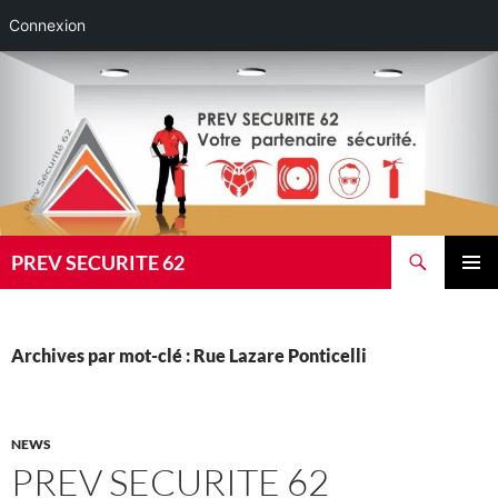
Connexion
Aller
au
contenu
Recherche
PREV SECURITE 62
MENU
PRINCI
Archives par mot-clé : Rue Lazare Ponticelli
NEWS
PREV SECURITE 62