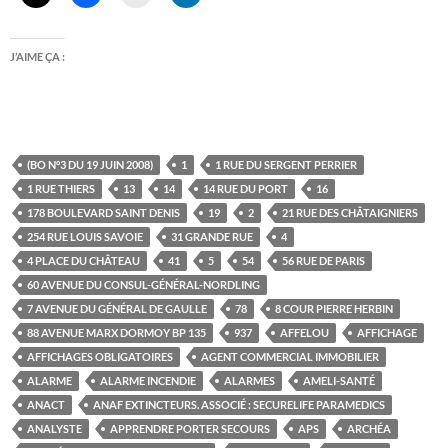
J’AIME ÇA :
(BO N°3 DU 19 JUIN 2008)
1
1 RUE DU SERGENT PERRIER
1 RUE THIERS
13
14
14 RUE DU PORT
16
178 BOULEVARD SAINT DENIS
19
2
21 RUE DES CHÂTAIGNIERS
254 RUE LOUIS SAVOIE
31 GRANDE RUE
4
4 PLACE DU CHÂTEAU
41
5
54
56 RUE DE PARIS
60 AVENUE DU CONSUL-GÉNÉRAL-NORDLING
7 AVENUE DU GÉNÉRAL DE GAULLE
78
8 COUR PIERRE HERBIN
88 AVENUE MARX DORMOY BP 135
937
AFFELOU
AFFICHAGE
AFFICHAGES OBLIGATOIRES
AGENT COMMERCIAL IMMOBILIER
ALARME
ALARME INCENDIE
ALARMES
AMELI-SANTÉ
ANACT
ANAF EXTINCTEURS. ASSOCIÉ : SECURELIFE PARAMEDICS
ANALYSTE
APPRENDRE PORTER SECOURS
APS
ARCHÉA